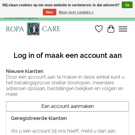
Wij slaan cookies op om onze website te verbeteren. Is dat akkoord?
Ja
Nee
Meer over cookies »
Voor 15:00 besteld, dezelfde werkdag nog verzonden! Vanaf €35,- zijn de
verzendkosten gratis!
Verlanglijst
Winkelwa
Log in of maak een account aan
Nieuwe klanten
Door een account aan te maken in deze winkel kunt u
het betalingsproces sneller doorlopen, meerdere
adressen opslaan, bestellingen bekijken en volgen en
meer.
Een account aanmaken
Geregistreerde klanten
Als u een account bij ons heeft, meld u dan aan.