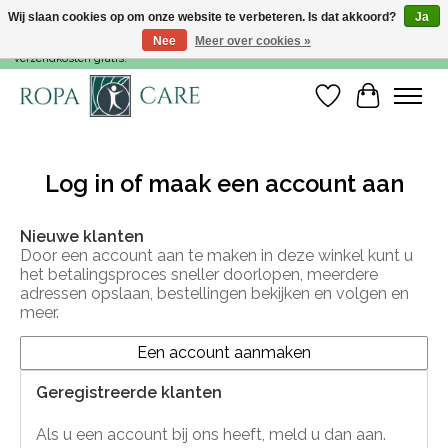
Wij slaan cookies op om onze website te verbeteren. Is dat akkoord?
Ja
Nee
Meer over cookies »
Voor 15:00 besteld, dezelfde werkdag nog verzonden! Vanaf €35,- zijn de
verzendkosten gratis!
Verlanglijst
Winkelwa
Log in of maak een account aan
Nieuwe klanten
Door een account aan te maken in deze winkel kunt u
het betalingsproces sneller doorlopen, meerdere
adressen opslaan, bestellingen bekijken en volgen en
meer.
Een account aanmaken
Geregistreerde klanten
Als u een account bij ons heeft, meld u dan aan.