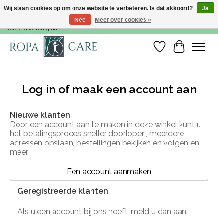
Wij slaan cookies op om onze website te verbeteren. Is dat akkoord?
Ja
Nee
Meer over cookies »
Voor 15:00 besteld, dezelfde werkdag nog verzonden! Vanaf €35,- zijn de
verzendkosten gratis!
Verlanglijst
Winkelwa
Log in of maak een account aan
Nieuwe klanten
Door een account aan te maken in deze winkel kunt u
het betalingsproces sneller doorlopen, meerdere
adressen opslaan, bestellingen bekijken en volgen en
meer.
Een account aanmaken
Geregistreerde klanten
Als u een account bij ons heeft, meld u dan aan.