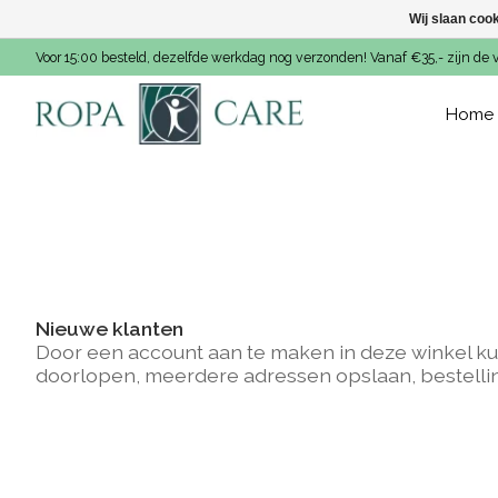
Wij slaan coo
Voor 15:00 besteld, dezelfde werkdag nog verzonden! Vanaf €35,- zijn de 
Home
Nieuwe klanten
Door een account aan te maken in deze winkel ku
doorlopen, meerdere adressen opslaan, bestelli