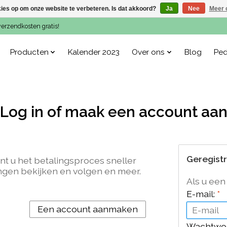
kies op om onze website te verbeteren. Is dat akkoord?
Ja
Nee
Meer 
verzendkosten gratis!
Producten
Kalender 2023
Over ons
Blog
Ped
Log in of maak een account aa
Geregist
nt u het betalingsproces sneller
ngen bekijken en volgen en meer.
Als u een
E-mail:
*
Een account aanmaken
Wachtwo