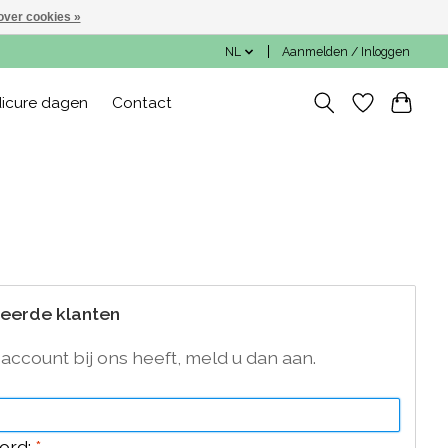
over cookies »
NL
Aanmelden / Inloggen
icure dagen
Contact
n
reerde klanten
 account bij ons heeft, meld u dan aan.
ord:
*