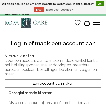
Wij slaan cookies op om onze website te verbeteren. Is dat akkoord?
Ja
Nee
Meer over cookies »
Voor 15:00 besteld, dezelfde werkdag nog verzonden! Vanaf €35,- zijn de
verzendkosten gratis!
Verlanglijst
Winkelwa
Log in of maak een account aan
Nieuwe klanten
Door een account aan te maken in deze winkel kunt u
het betalingsproces sneller doorlopen, meerdere
adressen opslaan, bestellingen bekijken en volgen en
meer.
Een account aanmaken
Geregistreerde klanten
Als u een account bij ons heeft, meld u dan aan.