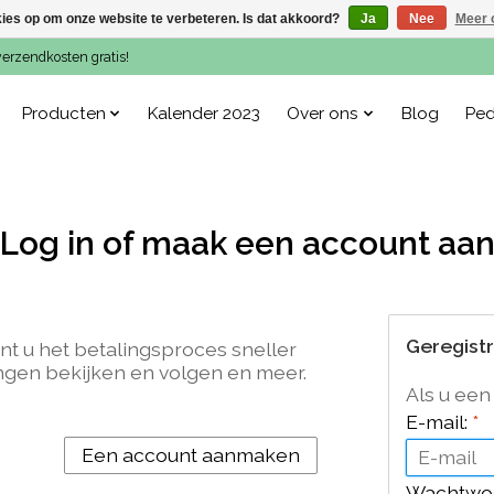
kies op om onze website te verbeteren. Is dat akkoord?
Ja
Nee
Meer 
verzendkosten gratis!
Producten
Kalender 2023
Over ons
Blog
Ped
Log in of maak een account aa
Geregist
nt u het betalingsproces sneller
ngen bekijken en volgen en meer.
Als u een
E-mail:
*
Een account aanmaken
Wachtwo