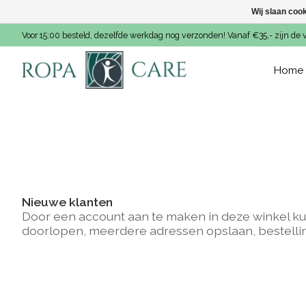
Wij slaan coo
Voor 15:00 besteld, dezelfde werkdag nog verzonden! Vanaf €35,- zijn de 
Home
Nieuwe klanten
Door een account aan te maken in deze winkel ku
doorlopen, meerdere adressen opslaan, bestelli