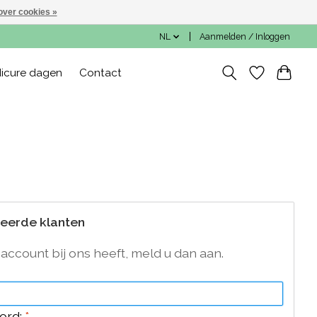
over cookies »
NL
Aanmelden / Inloggen
icure dagen
Contact
n
reerde klanten
 account bij ons heeft, meld u dan aan.
ord:
*