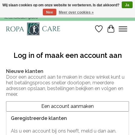
Wij slaan cookies op om onze website te verbeteren. Is dat akkoord?
Ja
Nee
Meer over cookies »
Voor 15:00 besteld, dezelfde werkdag nog verzonden! Vanaf €35,- zijn de
verzendkosten gratis!
Verlanglijst
Winkelwa
Log in of maak een account aan
Nieuwe klanten
Door een account aan te maken in deze winkel kunt u
het betalingsproces sneller doorlopen, meerdere
adressen opslaan, bestellingen bekijken en volgen en
meer.
Een account aanmaken
Geregistreerde klanten
Als u een account bij ons heeft, meld u dan aan.