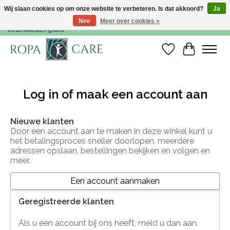
Wij slaan cookies op om onze website te verbeteren. Is dat akkoord?
Ja
Nee
Meer over cookies »
Voor 15:00 besteld, dezelfde werkdag nog verzonden! Vanaf €35,- zijn de
verzendkosten gratis!
Verlanglijst
Winkelwa
Log in of maak een account aan
Nieuwe klanten
Door een account aan te maken in deze winkel kunt u
het betalingsproces sneller doorlopen, meerdere
adressen opslaan, bestellingen bekijken en volgen en
meer.
Een account aanmaken
Geregistreerde klanten
Als u een account bij ons heeft, meld u dan aan.