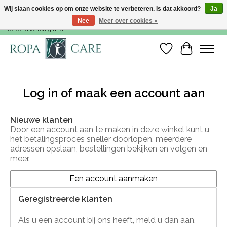
Wij slaan cookies op om onze website te verbeteren. Is dat akkoord?
Ja
Nee
Meer over cookies »
Voor 15:00 besteld, dezelfde werkdag nog verzonden! Vanaf €35,- zijn de
verzendkosten gratis!
Verlanglijst
Winkelwa
Log in of maak een account aan
Nieuwe klanten
Door een account aan te maken in deze winkel kunt u
het betalingsproces sneller doorlopen, meerdere
adressen opslaan, bestellingen bekijken en volgen en
meer.
Een account aanmaken
Geregistreerde klanten
Als u een account bij ons heeft, meld u dan aan.