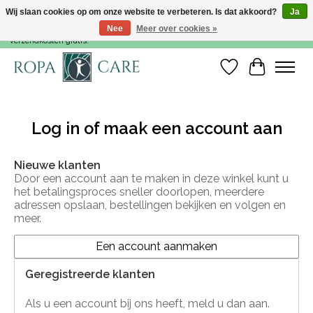
Wij slaan cookies op om onze website te verbeteren. Is dat akkoord?
Ja
Nee
Meer over cookies »
Voor 15:00 besteld, dezelfde werkdag nog verzonden! Vanaf €35,- zijn de
verzendkosten gratis!
Verlanglijst
Winkelwa
Log in of maak een account aan
Nieuwe klanten
Door een account aan te maken in deze winkel kunt u
het betalingsproces sneller doorlopen, meerdere
adressen opslaan, bestellingen bekijken en volgen en
meer.
Een account aanmaken
Geregistreerde klanten
Als u een account bij ons heeft, meld u dan aan.