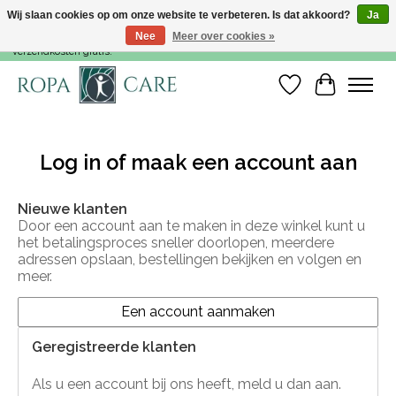
Wij slaan cookies op om onze website te verbeteren. Is dat akkoord?
Ja
Nee
Meer over cookies »
Voor 15:00 besteld, dezelfde werkdag nog verzonden! Vanaf €35,- zijn de
verzendkosten gratis!
Verlanglijst
Winkelwa
Log in of maak een account aan
Nieuwe klanten
Door een account aan te maken in deze winkel kunt u
het betalingsproces sneller doorlopen, meerdere
adressen opslaan, bestellingen bekijken en volgen en
meer.
Een account aanmaken
Geregistreerde klanten
Als u een account bij ons heeft, meld u dan aan.