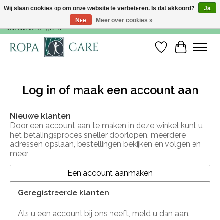
Wij slaan cookies op om onze website te verbeteren. Is dat akkoord?
Ja
Nee
Meer over cookies »
Voor 15:00 besteld, dezelfde werkdag nog verzonden! Vanaf €35,- zijn de
verzendkosten gratis!
Verlanglijst
Winkelwa
Log in of maak een account aan
Nieuwe klanten
Door een account aan te maken in deze winkel kunt u
het betalingsproces sneller doorlopen, meerdere
adressen opslaan, bestellingen bekijken en volgen en
meer.
Een account aanmaken
Geregistreerde klanten
Als u een account bij ons heeft, meld u dan aan.