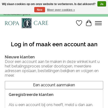
Wij slaan cookies op om onze website te verbeteren. Is dat akkoord?
Ja
Nee
Meer over cookies »
Voor 15:00 besteld, dezelfde werkdag nog verzonden! Vanaf €35,- zijn de
verzendkosten gratis!
Verlanglijst
Winkelwa
Log in of maak een account aan
Nieuwe klanten
Door een account aan te maken in deze winkel kunt u
het betalingsproces sneller doorlopen, meerdere
adressen opslaan, bestellingen bekijken en volgen en
meer.
Een account aanmaken
Geregistreerde klanten
Als u een account bij ons heeft, meld u dan aan.