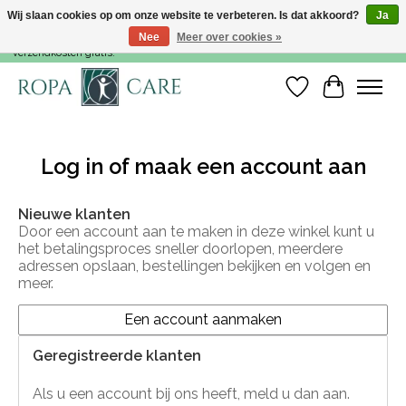
Wij slaan cookies op om onze website te verbeteren. Is dat akkoord?
Ja
Nee
Meer over cookies »
Voor 15:00 besteld, dezelfde werkdag nog verzonden! Vanaf €35,- zijn de
verzendkosten gratis!
Verlanglijst
Winkelwa
Log in of maak een account aan
Nieuwe klanten
Door een account aan te maken in deze winkel kunt u
het betalingsproces sneller doorlopen, meerdere
adressen opslaan, bestellingen bekijken en volgen en
meer.
Een account aanmaken
Geregistreerde klanten
Als u een account bij ons heeft, meld u dan aan.