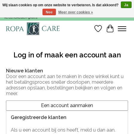
Wij slaan cookies op om onze website te verbeteren. Is dat akkoord?
Ja
Nee
Meer over cookies »
Voor 15:00 besteld, dezelfde werkdag nog verzonden! Vanaf €35,- zijn de
verzendkosten gratis!
Verlanglijst
Winkelwa
Log in of maak een account aan
Nieuwe klanten
Door een account aan te maken in deze winkel kunt u
het betalingsproces sneller doorlopen, meerdere
adressen opslaan, bestellingen bekijken en volgen en
meer.
Een account aanmaken
Geregistreerde klanten
Als u een account bij ons heeft, meld u dan aan.