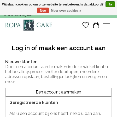
Wij slaan cookies op om onze website te verbeteren. Is dat akkoord?
Ja
Nee
Meer over cookies »
Voor 15:00 besteld, dezelfde werkdag nog verzonden! Vanaf €35,- zijn de
verzendkosten gratis!
Verlanglijst
Winkelwa
Log in of maak een account aan
Nieuwe klanten
Door een account aan te maken in deze winkel kunt u
het betalingsproces sneller doorlopen, meerdere
adressen opslaan, bestellingen bekijken en volgen en
meer.
Een account aanmaken
Geregistreerde klanten
Als u een account bij ons heeft, meld u dan aan.