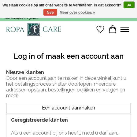
Wij slaan cookies op om onze website te verbeteren. Is dat akkoord?
Ja
Nee
Meer over cookies »
Voor 15:00 besteld, dezelfde werkdag nog verzonden! Vanaf €35,- zijn de
verzendkosten gratis!
Verlanglijst
Winkelwa
Log in of maak een account aan
Nieuwe klanten
Door een account aan te maken in deze winkel kunt u
het betalingsproces sneller doorlopen, meerdere
adressen opslaan, bestellingen bekijken en volgen en
meer.
Een account aanmaken
Geregistreerde klanten
Als u een account bij ons heeft, meld u dan aan.